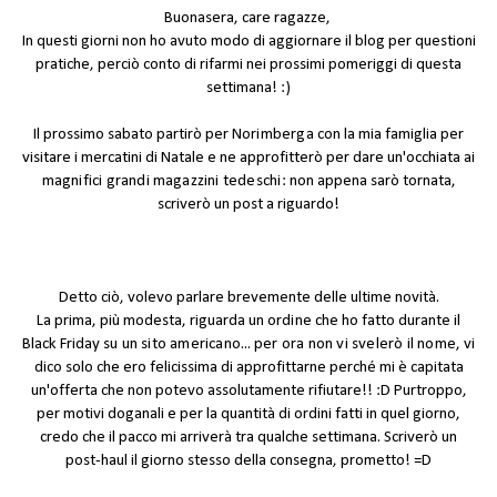
Buonasera, care ragazze,
In questi giorni non ho avuto modo di aggiornare il blog per questioni
pratiche, perciò conto di rifarmi nei prossimi pomeriggi di questa
settimana! :)
Il prossimo sabato partirò per
Norimberga
con la mia famiglia per
visitare i mercatini di Natale e ne approfitterò per dare un'occhiata ai
magnifici grandi magazzini tedeschi
: non appena sarò tornata,
scriverò un post a riguardo!
Detto ciò, volevo parlare brevemente delle ultime novità.
La prima, più modesta, riguarda un
ordine
che ho fatto durante il
Black Friday
su un sito americano
...
per ora non vi svelerò il nome
, vi
dico solo che ero felicissima di approfittarne perché mi è capitata
un'offerta che non potevo assolutamente rifiutare!! :D Purtroppo,
per motivi doganali e per la quantità di ordini fatti in quel giorno,
credo che il pacco mi arriverà tra qualche settimana. Scriverò un
post-haul il giorno stesso della consegna, prometto! =D