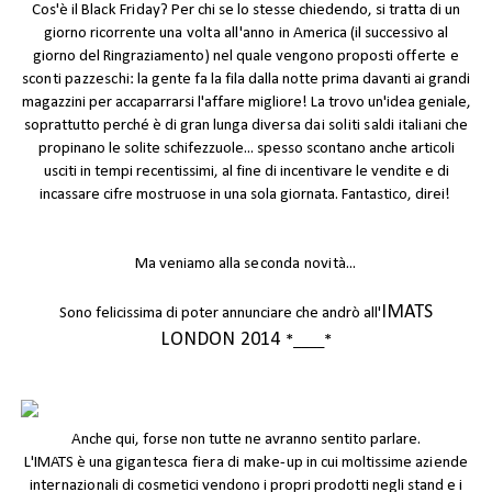
Cos'è il
Black Friday
? Per chi se lo stesse chiedendo, si tratta di un
giorno ricorrente
una volta all'anno
in America (il successivo al
giorno del Ringraziamento) nel quale vengono proposti
offerte e
sconti pazzeschi
: la gente fa la fila dalla notte prima davanti ai grandi
magazzini per accaparrarsi l'affare migliore! La trovo un'idea geniale,
soprattutto perché è di gran lunga
diversa dai soliti saldi italiani
che
propinano le solite schifezzuole... spesso scontano anche articoli
usciti in tempi recentissimi, al fine di incentivare le vendite e di
incassare cifre mostruose in una sola giornata. Fantastico, direi!
Ma veniamo alla
seconda novità...
IMATS
Sono felicissima di poter annunciare che andrò all'
LONDON 2014
*____*
Anche qui, forse non tutte ne avranno sentito parlare.
L'IMATS è una
gigantesca fiera di make-up
in cui moltissime
aziende
internazionali
di cosmetici vendono i propri prodotti negli stand e i