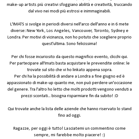
make-up artists più creativi
sfoggiano abilità e creatività, truccando
dal vivo nei modi più estrosi e inimmaginabili.
L'IMATS si svolge in periodi diversi nell'arco dell'anno e in 6 mete
diverse: New
York, Los Angeles, Vancouver, Toronto, Sydney e
Londra
. Per motivi di vicinanza, non ho potuto che scegliere proprio
quest'ultima. Sono felicissima!
Per chi fosse incuriosito da questo magnifico evento, clicchi
qui
.
Per partecipare all'Imats basta acquistare le prevendite online: le
trovate sul sito che vi ho linkato appena sopra.
Per chi ha la possibilità di andare a Londra a fine giugno ed è
appassionato di make-up quanto me, non può perdere un'occasione
del genere. Tra l'altro ho letto che molti prodotti vengono venduti a
prezzi scontati... bisogna risparmiare fin da subito! :D
Qui
trovate anche la lista delle aziende che hanno riservato lo stand
fino ad oggi.
Ragazze, per oggi è tutto! Lasciatemi un commentino come
sempre, mi farebbe molto piacere! :)