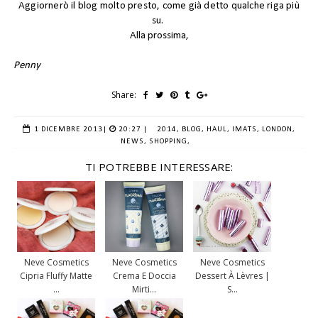
Aggiornerò il blog molto presto, come già detto qualche riga più
su.
Alla prossima,
Penny
Share:
1 DICEMBRE 2013
|
20:27 |
2014,
BLOG,
HAUL,
IMATS,
LONDON,
NEWS,
SHOPPING,
TI POTREBBE INTERESSARE:
Neve Cosmetics
Neve Cosmetics
Neve Cosmetics
Cipria Fluffy Matte
Crema E Doccia
Dessert À Lèvres |
...
Mirti...
S...