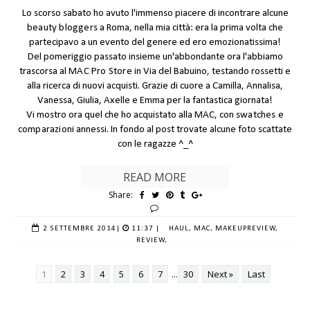
Lo scorso sabato ho avuto l'immenso piacere di incontrare alcune
beauty bloggers
a Roma, nella mia città: era la prima volta che
partecipavo a un evento del genere ed ero emozionatissima!
Del pomeriggio passato insieme un'abbondante ora l'abbiamo
trascorsa al
MAC Pro Store
in Via del Babuino, testando rossetti e
alla ricerca di nuovi acquisti. Grazie di cuore a
Camilla
,
Annalisa
,
Vanessa
,
Giulia
,
Axelle
e Emma per la fantastica giornata!
Vi mostro ora quel che ho acquistato alla MAC, con
swatches e
comparazioni
annessi. In fondo al post trovate alcune foto scattate
con le ragazze ^_^
READ MORE
Share:
2 SETTEMBRE 2014
|
11:37 |
HAUL,
MAC,
MAKEUPREVIEW,
REVIEW,
1
2
3
4
5
6
7
...
30
Next »
Last