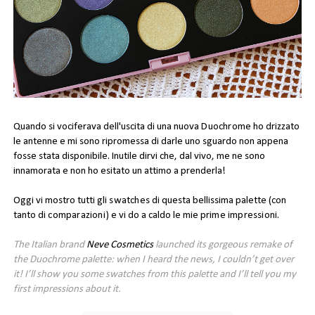
Quando si vociferava dell'uscita di una nuova
Duochrome
ho drizzato
le antenne e mi sono ripromessa di darle uno sguardo non appena
fosse stata disponibile. Inutile dirvi che, dal vivo, me ne sono
innamorata e non ho esitato un attimo a prenderla!
Oggi vi mostro tutti gli
swatches
di questa bellissima palette (con
tanto di
comparazioni
) e vi do a caldo le mie
prime impressioni
.
The Italian brand
Neve Cosmetics
launched its gorgeous remake of
the Duochrome palette: when I heard the news, I couldn’t get over
it! I’ll show you some swatches from this palette and I’ll tell you my
first impressions about it.