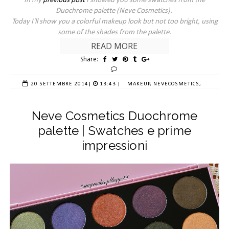
In my
previous post
I showed you some swatches from the
Duochrome palette (Neve Cosmetics).
Today I'll show you a colorful makeup look but not too bright, using
some of the shades from the palette.
READ MORE
Share:
20 SETTEMBRE 2014
|
13:43 |
MAKEUP,
NEVECOSMETICS,
Neve Cosmetics Duochrome
palette | Swatches e prime
impressioni