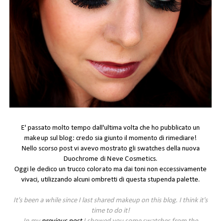
E' passato molto tempo dall'ultima volta che ho pubblicato un
makeup
sul blog: credo sia giunto il momento di rimediare!
Nello
scorso post
vi avevo mostrato gli swatches della nuova
Duochrome di Neve Cosmetics
.
Oggi le dedico un trucco
colorato
ma dai toni non eccessivamente
vivaci, utilizzando alcuni ombretti di questa stupenda palette.
It's been a while since I last shared makeup on this blog. I think it's
time to do it!