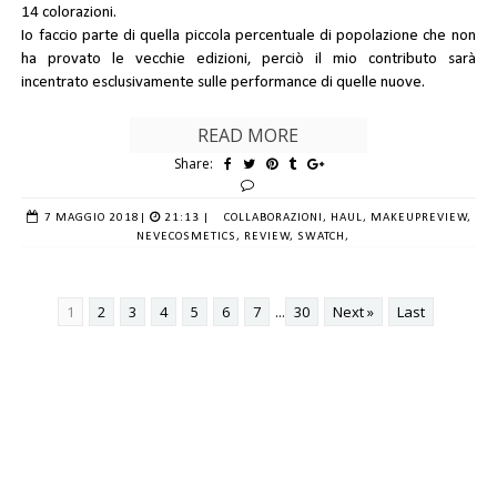
14 colorazioni.
Io faccio parte di quella piccola percentuale di popolazione che non
ha provato le vecchie edizioni, perciò il mio contributo sarà
incentrato esclusivamente sulle performance di quelle nuove.
READ MORE
Share:
7 MAGGIO 2018
|
21:13 |
COLLABORAZIONI,
HAUL,
MAKEUPREVIEW,
NEVECOSMETICS,
REVIEW,
SWATCH,
1
2
3
4
5
6
7
...
30
Next »
Last