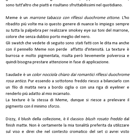
sono tutt'altro che piatti e risultano sfruttabilissimi nel quotidiano.
Meme
è un
marrone tabacco con riflessi duochrome ottone.
L'ho
ribadito più volte ma io questo genere di nuance lo impiego sempre
su tutta la palpebra per realizzare smokey eye sui toni del marrone,
colore che senza dubbio porto meglio del nero.
Gli swatch che vedete di seguito sono stati fatti con le dita ma anche
con il pennello Meme non perde affatto d'intensità. La texture è
burrosa e molto pigmentata, risulta però lievemente polverosa e
quindi bisogna prestare attenzione in fase di applicazione.
Saudade
è un
color nocciola chiaro dai romantici riflessi duochrome
rosa antico
. Pur essendo a sottotono freddo riesco a bilanciarlo con
un filo di matita nera a bordo ciglia o con una riga di eyeliner e
renderlo più adatto al mio incarnato.
La texture è la stessa di Meme, dunque si riesce a prelevare il
pigmento con il minimo sforzo.
Dizzy
, il blush della collezione, è il classico
blush rosato freddo
dal
finish matte. Non è certamente la mia tonalità preferita da utilizzare
sul viso e direi che nel contesto cromatico del set ci avrei visto