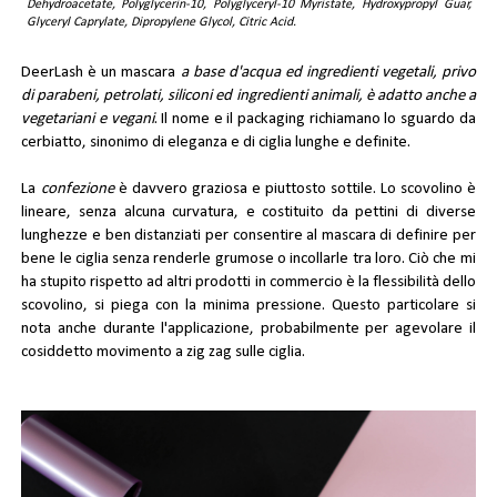
Dehydroacetate, Polyglycerin-10, Polyglyceryl-10 Myristate, Hydroxypropyl Guar,
Glyceryl Caprylate, Dipropylene Glycol, Citric Acid.
DeerLash è un mascara
a base d'acqua ed ingredienti vegetali, privo
di parabeni, petrolati, siliconi ed ingredienti animali, è adatto anche a
vegetariani e vegani
. Il nome e il packaging richiamano lo sguardo da
cerbiatto, sinonimo di eleganza e di ciglia lunghe e definite.
La
confezione
è davvero graziosa e piuttosto sottile. Lo scovolino è
lineare, senza alcuna curvatura, e costituito da pettini di diverse
lunghezze e ben distanziati per consentire al mascara di definire per
bene le ciglia senza renderle grumose o incollarle tra loro. Ciò che mi
ha stupito rispetto ad altri prodotti in commercio è la flessibilità dello
scovolino, si piega con la minima pressione. Questo particolare si
nota anche durante l'applicazione, probabilmente per agevolare il
cosiddetto movimento a zig zag sulle ciglia.