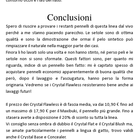
contorno occhi e i lati del naso.
Conclusioni
Spero di riuscire a provare i restanti pennelli di questa linea dal vivo
perché a me stanno piacendo parecchio. Le setole sono di ottima
qualità e sono la dimostrazione che ormai il pelo sintetico può
rimpiazzare il naturale nella maggior parte dei casi.
Finora li ho lavati solo una volta e non hanno stinto, né perso peli e le
setole non si sono sformate. Questi fattori sono, per quanto mi
riguarda, indice di un pennello ben fatto: mi è capitato spesso di
acquistare pennelli economici apparentemente di buona qualità che
però, dopo il lavaggio e l'asciugatura, hanno perso la forma
originaria. Vedremo se i Crystal Flawless resisteranno bene anche ai
lavaggi futuri!
Il
prezzo
dei Crystal Flawless è di fascia media, va dai 10,90 € fino ad
un massimo di 17,90 € per il Maxibuki, il pennello più grande. Fino a
stasera avete a disposizione il 20% di sconto su tutta la linea.
Vi consiglio senza ombra di dubbio il Crystal Flat e il Crystal Blush ma,
se amate particolarmente i pennelli a lingua di gatto, trovo validi
anche il Crystal Base e Concealer.