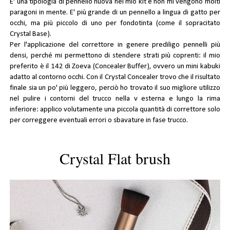
E' una tipologia di pennello nuova nel mio kit e non mi vengono molti
paragoni in mente. E' più grande di un pennello a lingua di gatto per
occhi, ma più piccolo di uno per fondotinta (come il sopracitato
Crystal Base).
Per l'applicazione del correttore in genere prediligo pennelli più
densi, perché mi permettono di stendere strati più coprenti: il mio
preferito è il
142 di Zoeva (Concealer Buffer)
, ovvero un mini kabuki
adatto al contorno occhi. Con il Crystal Concealer trovo che il risultato
finale sia un po' più leggero, perciò ho trovato il suo migliore utilizzo
nel pulire i contorni del trucco nella v esterna e lungo la rima
inferiore: applico volutamente una piccola quantità di correttore solo
per correggere eventuali errori o sbavature in fase trucco.
Crystal Flat brush