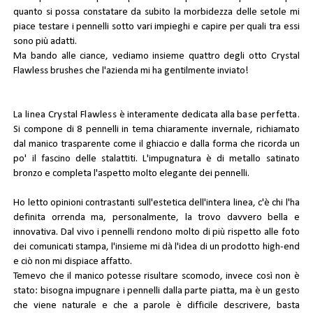
quanto si possa constatare da subito la morbidezza delle setole mi
piace testare i pennelli sotto vari impieghi e capire per quali tra essi
sono più adatti.
Ma bando alle ciance, vediamo insieme quattro degli otto Crystal
Flawless brushes che l'azienda mi ha gentilmente inviato!
La
linea Crystal Flawless
è interamente dedicata alla
base perfetta
.
Si compone di 8 pennelli in tema chiaramente invernale, richiamato
dal manico trasparente come il ghiaccio e dalla forma che ricorda un
po' il fascino delle stalattiti. L'impugnatura è di metallo satinato
bronzo e completa l'aspetto molto elegante dei pennelli.
Ho letto opinioni contrastanti sull'estetica dell'intera linea, c'è chi l'ha
definita orrenda ma, personalmente, la trovo davvero bella e
innovativa. Dal vivo i pennelli rendono molto di più rispetto alle foto
dei comunicati stampa, l'insieme mi dà l'idea di un prodotto high-end
e ciò non mi dispiace affatto.
Temevo che il manico potesse risultare scomodo, invece così non è
stato: bisogna impugnare i pennelli dalla parte piatta, ma è un gesto
che viene naturale e che a parole è difficile descrivere, basta