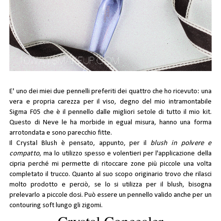
E' uno dei miei due pennelli preferiti dei quattro che ho ricevuto: una
vera e propria carezza per il viso, degno del mio intramontabile
Sigma F05
che è il pennello dalle migliori setole di tutto il mio kit.
Questo di Neve le ha morbide in egual misura, hanno una forma
arrotondata e sono parecchio fitte.
Il
Crystal Blush
è pensato, appunto, per il
blush in polvere e
compatto
, ma lo utilizzo spesso e volentieri per l'applicazione della
cipria perché mi permette di ritoccare zone più piccole una volta
completato il trucco. Quanto al suo scopo originario trovo che rilasci
molto prodotto e perciò, se lo si utilizza per il blush, bisogna
prelevarlo a piccole dosi. Può essere un pennello valido anche per un
contouring soft lungo gli zigomi.
Crystal Concealer