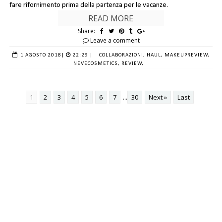
fare rifornimento prima della partenza per le vacanze.
READ MORE
Share:
Leave a comment
1 AGOSTO 2018
|
22:29 |
COLLABORAZIONI,
HAUL,
MAKEUPREVIEW,
NEVECOSMETICS,
REVIEW,
1
2
3
4
5
6
7
...
30
Next »
Last