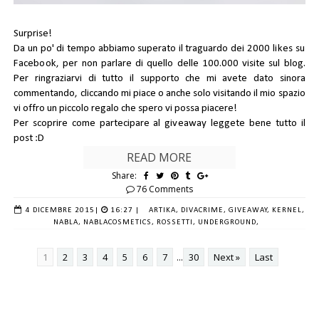
Surprise!
Da un po' di tempo abbiamo superato il traguardo dei
2000 likes su
Facebook
, per non parlare di quello delle 100.000 visite sul blog.
Per ringraziarvi di tutto il supporto che mi avete dato sinora
commentando, cliccando mi piace o anche solo visitando il mio spazio
vi offro un piccolo regalo che spero vi possa piacere!
Per scoprire come partecipare al
giveaway
leggete bene tutto il
post :D
READ MORE
Share:
76 Comments
4 DICEMBRE 2015
|
16:27 |
ARTIKA,
DIVACRIME,
GIVEAWAY,
KERNEL,
NABLA,
NABLACOSMETICS,
ROSSETTI,
UNDERGROUND,
1
2
3
4
5
6
7
...
30
Next »
Last