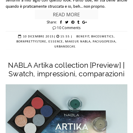
sentirmi a mio agio con questo look. Punto due, lei sta bene anche
quando è praticamente struccata e io, beh... non proprio.
READ MORE
Share:
10 Comments
10 DICEMBRE 2015
|
15:55 |
BENEFIT,
BHCOSMETICS,
BORNPRETTYSTORE,
ESSENCE,
MAKEUP,
NABLA,
PACIUGOPEDIA,
URBANDECAY,
NABLA Artika collection [Preview] |
Swatch, impressioni, comparazioni