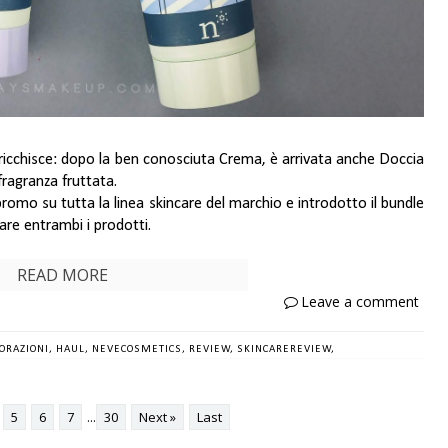
ricchisce: dopo la ben conosciuta Crema, è arrivata anche Doccia
fragranza fruttata.
romo su tutta la linea skincare del marchio e introdotto il bundle
are entrambi i prodotti.
READ MORE
Leave a comment
ORAZIONI,
HAUL,
NEVECOSMETICS,
REVIEW,
SKINCAREREVIEW,
5
6
7
...
30
Next »
Last