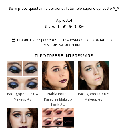
Se vi piace questa mia versione, fatemelo sapere qui sotto ^_^
A presto!
Share:
13 APRILE 2014
|
12:02 |
10WAYSMAKEUP,
LINDAHALLBERG,
MAKEUP,
PACIUGOPEDIA,
TI POTREBBE INTERESSARE:
Paciugopedia 2.0 //
Nabla Potion
Paciugopedia 3.0 ~
Makeup #7
Paradise Makeup
Makeup #3
Look #...