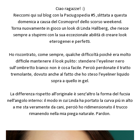
Ciao ragazze! :)
Rieccomi qui sul blog con la
Paciugopedia #5
,slittata a questa
domenica a causa del Cosmoprof dello scorso weekend.
Torna nuovamente in gioco un look di
Linda Hallberg
, che riesce
sempre a stupirmi con la sua eccezionale abilità di creare look
eterogenei e perfetti.
Ho riscontrato, come sempre,
qualche difficoltà
poiché era molto
difficile
mantenere il look pulito
:
stendere l'eyeliner nero
sull'ombretto bianco non è cosa facile
. Perciò perdonate il tratto
tremolante, dovuto anche al fatto che ho steso l'eyeliner liquido
sopra a quello in gel.
La differenza rispetto all'originale è senz'altro la forma del fucsia
nell'angolo interno: il modo in cui Linda ha portato la curva più in alto
a me sta veramente da cani, perciò ho ridimensionato il trucco
rimanendo nella mia piega naturale. Pardon.