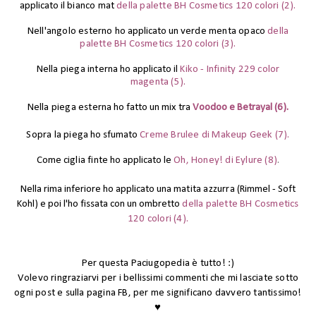
applicato il
bianco mat
della palette BH Cosmetics 120 colori (2).
Nell'angolo esterno
ho applicato un
verde menta opaco
della
palette BH Cosmetics 120 colori (3).
Nella piega interna
ho applicato il
Kiko - Infinity 229 color
magenta
(5).
Nella piega esterna
ho fatto un mix tra
Voodoo e Betrayal (6).
Sopra la piega
ho sfumato
Creme Brulee di Makeup Geek (7).
Come
ciglia finte
ho applicato le
Oh, Honey! di Eylure (8)
.
Nella rima inferiore ho applicato una
matita azzurra
(Rimmel - Soft
Kohl) e poi l'ho fissata con un ombretto
della palette BH Cosmetics
120 colori (4).
Per questa Paciugopedia è tutto! :)
Volevo ringraziarvi per i bellissimi commenti che mi lasciate sotto
ogni post e sulla pagina FB, per me significano davvero tantissimo!
♥