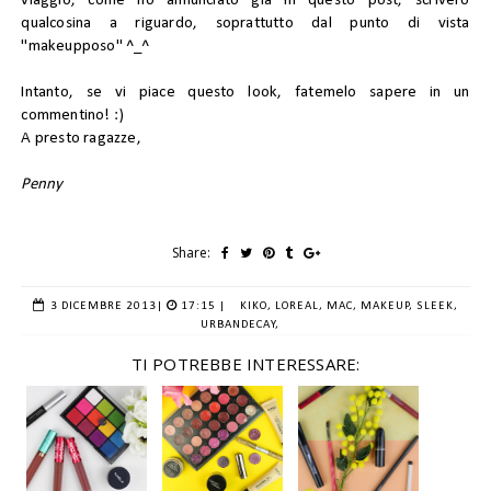
viaggio, come ho annunciato già in
questo post
, scriverò
qualcosina a riguardo, soprattutto dal punto di vista
"makeupposo" ^_^
Intanto, se vi piace questo look, fatemelo sapere in un
commentino! :)
A presto ragazze,
Penny
Share:
3 DICEMBRE 2013
|
17:15 |
KIKO,
LOREAL,
MAC,
MAKEUP,
SLEEK,
URBANDECAY,
TI POTREBBE INTERESSARE: