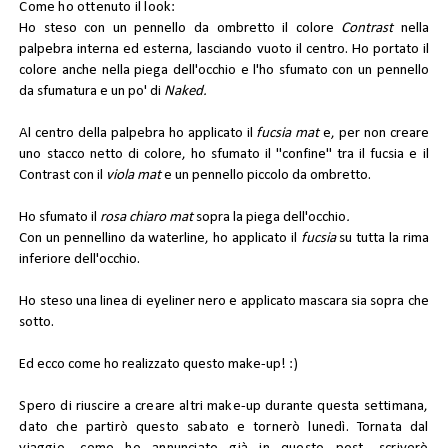
Come ho ottenuto il look:
Ho steso con un pennello da ombretto il colore
Contrast
nella
palpebra interna ed esterna, lasciando vuoto il centro. Ho portato il
colore anche nella piega dell'occhio e l'ho sfumato con un pennello
da sfumatura e un po' di
Naked.
Al centro della palpebra ho applicato il
fucsia mat
e, per non creare
uno stacco netto di colore, ho sfumato il "confine" tra il fucsia e il
Contrast con il
viola mat
e un pennello piccolo da ombretto.
Ho sfumato il
rosa chiaro mat
sopra la piega dell'occhio
.
Con un pennellino da waterline, ho applicato il
fucsia
su tutta la rima
inferiore dell'occhio.
Ho steso una linea di eyeliner nero e applicato mascara sia sopra che
sotto.
Ed ecco come ho realizzato questo make-up! :)
Spero di riuscire a creare altri make-up durante questa settimana,
dato che partirò questo sabato e tornerò lunedì. Tornata dal